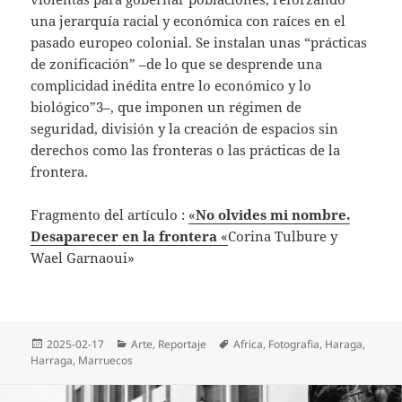
una jerarquía racial y económica con raíces en el
pasado europeo colonial. Se instalan unas “prácticas
de zonificación” –de lo que se desprende una
complicidad inédita entre lo económico y lo
biológico”3–, que imponen un régimen de
seguridad, división y la creación de espacios sin
derechos como las fronteras o las prácticas de la
frontera.
Fragmento del artículo :
«
No olvides mi nombre.
Desaparecer en la frontera
«
Corina Tulbure y
Wael Garnaoui»
Publicado
Categorías
Etiquetas
2025-02-17
Arte
,
Reportaje
Africa
,
Fotografia
,
Haraga
,
el
Harraga
,
Marruecos