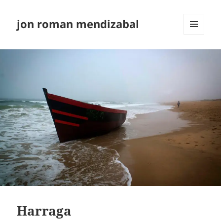
jon roman mendizabal
MENÚ
Y
WIDGETS
Harraga