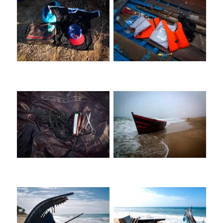
Ropa Abandonada
Patera
Material abandonado
Patera
Olas
Olas